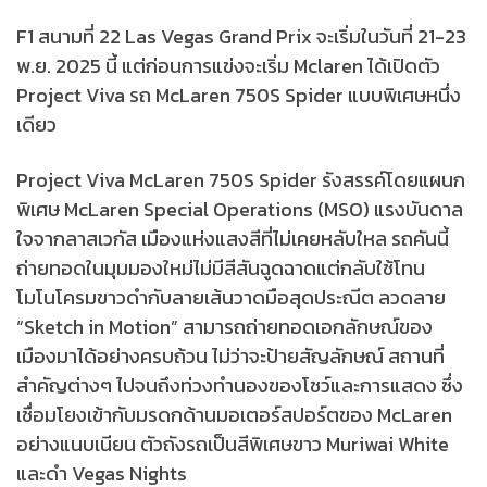
F1 สนามที่ 22 Las Vegas Grand Prix จะเริ่มในวันที่ 21-23
พ.ย. 2025 นี้ แต่ก่อนการแข่งจะเริ่ม Mclaren ได้เปิดตัว
Project Viva รถ McLaren 750S Spider แบบพิเศษหนึ่ง
เดียว
Project Viva McLaren 750S Spider รังสรรค์โดยแผนก
พิเศษ McLaren Special Operations (MSO) แรงบันดาล
ใจจากลาสเวกัส เมืองแห่งแสงสีที่ไม่เคยหลับใหล รถคันนี้
ถ่ายทอดในมุมมองใหม่ไม่มีสีสันฉูดฉาดแต่กลับใช้โทน
โมโนโครมขาวดำกับลายเส้นวาดมือสุดประณีต ลวดลาย
“Sketch in Motion” สามารถถ่ายทอดเอกลักษณ์ของ
เมืองมาได้อย่างครบถ้วน ไม่ว่าจะป้ายสัญลักษณ์ สถานที่
สำคัญต่างๆ ไปจนถึงท่วงทำนองของโชว์และการแสดง ซึ่ง
เชื่อมโยงเข้ากับมรดกด้านมอเตอร์สปอร์ตของ McLaren
อย่างแนบเนียน ตัวถังรถเป็นสีพิเศษขาว Muriwai White
และดำ Vegas Nights