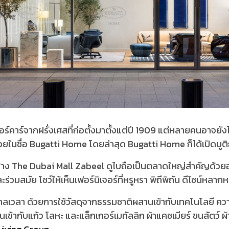
์คาร์จากฝรั่งเศสที่ก่อตั้งมาตั้งแต่ปี 1909 แต่หลายคนอาจยังไ
้วยในชื่อ Bugatti Home โดยล่าสุด Bugatti Home ก็ได้เปิดบูต
าง The Dubai Mall Zabeel ดูไบถือเป็นตลาดใหญ่สำคัญด้วยอสังห
วมสมัย โชว์ให้เห็นเฟอร์นิเจอร์ที่หรูหรา พิถีพิถัน ดีไซน์หลาก
เวลา ด้วยการใช้วัสดุจากธรรมชาติผสานเข้ากับเทคโนโลยี ควา
เข้ากับแก้ว โลหะ และแล็กเกอร์เมทัลลิก ผ้าแคชเมียร์ ขนสัตว์ ผ้