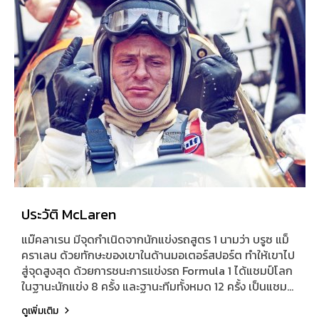
ประวัติ McLaren
แม๊คลาเรน มีจุดกำเนิดจากนักแข่งรถสูตร 1 นามว่า บรูซ แม็
คราเลน ด้วยทักษะของเขาในด้านมอเตอร์สปอร์ต ทำให้เขาไป
สู่จุดสูงสุด ด้วยการชนะการแข่งรถ Formula 1 ได้แชมป์โลก
ในฐานะนักแข่ง 8 ครั้ง และฐานะทีมทั้งหมด 12 ครั้ง เป็นแชมป์
ครั้งแรก ด้วยวัยเพียง 22 ปี เท่านั้น จนได้เริ่มจัดตั้งทีมแข่ง
ดูเพิ่มเติม
McLaren ในปี 1963 สร้างรถยนต์ของเขาเอง จนต่อมา