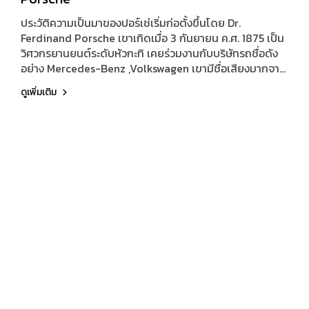
ประวัติความเป็นมาของปอร์เช่เริ่มก่อตั้งขึ้นโดย Dr.
Ferdinand Porsche เขาเกิดเมื่อ 3 กันยายน ค.ศ. 1875 เป็น
วิศวกรยานยนต์ระดับหัวกะทิ เคยร่วมงานกับบริษัทรถชื่อดัง
อย่าง Mercedes-Benz ,Volkswagen เขามีชื่อเสียงมากจาก
การคิดค้นเชื้อเพลิงแบบแก๊สโซลีนเป็นครั้งแรก รวมถึงรถ
ดูเพิ่มเติม
Hybrid ที่เห็นกันอยู่ในปัจจุบัน เขาก็คือผู้คิดค้นคนแรกเมื่อปี
1990 ในชื่อว่า Lohner-Porsche เขาเป็นคนมุ่งมั่นตั้งใจกับ
งานของตนเองเพื่อสร้างสรรค์คิดค้นสิ่งใหม่เพื่อให้รถสปอร์ต
ของเขาเป็นไปตามความต้องการ โดยมี Ferry Porsche บุตร
ชายของเขา รับบทบาทปฏิบัติงานร่วมกันกับเขาตลอดเวลา