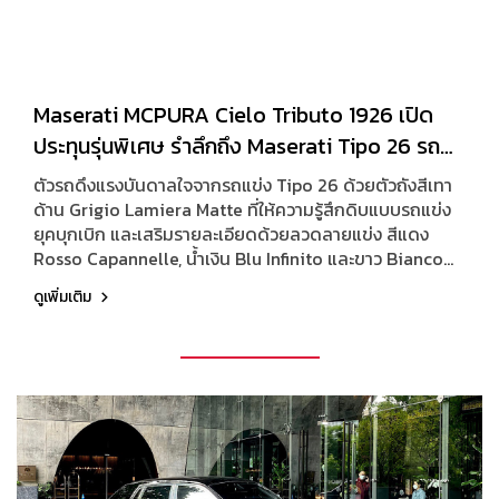
Maserati MCPURA Cielo Tributo 1926 เปิด
ประทุนรุ่นพิเศษ รำลึกถึง Maserati Tipo 26 รถ
แข่งคันแรกในประวัติศาสตร์ของแบรนด์
ตัวรถดึงแรงบันดาลใจจากรถแข่ง Tipo 26 ด้วยตัวถังสีเทา
ด้าน Grigio Lamiera Matte ที่ให้ความรู้สึกดิบแบบรถแข่ง
ยุคบุกเบิก และเสริมรายละเอียดด้วยลวดลายแข่ง สีแดง
Rosso Capannelle, น้ำเงิน Blu Infinito และขาว Bianco
Pastello บนฝากระโปรงหน้ายังปรากฏหมายเลข 5 ซึ่งคือเลข
ดูเพิ่มเติม
ดั้งเดิมของ Alfieri Maserati บน Tipo 26 และโลโก้ปลาย
หน้ารถก็ดึงแบบดั้งเดิมของ Tipo 26 มาใช้