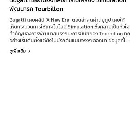
Bugatti เผยเบื้องหลังการใช้เครื่อง Simulation
พัฒนารถ Tourbillon
Bugatti เผยคลิป 'A New Era' ตอนล่าสุดผ่านยูทูป เผยให้
เห็นกระบวนการใช้เทคโนโลยี Simulation ซึ่งกลายเป็นหัวใจ
สำคัญของการพัฒนาสมรรถนะการขับขี่ของ Tourbillon ทุก
อย่างเริ่มต้นตั้งแต่ยังไม่มีรถต้นแบบจริงๆ ออกมา ข้อมูลที่ได้
จากการทดสอบเครื่องยนต์ ระบบช่วงล่าง รวมถึงค่าการ
ดูเพิ่มเติม
เคลื่อนที่และความยืดหยุ่นของชิ้นส่วนต่างๆ (Kinematics &
Compliance) จะถูกนำเข้าสู่แบบจำลองเสมือนของ
Tourbillon เพื่อสร้างรถดิจิทัลที่มีพฤติกรรมใกล้เคียงกับ
ของจริงมากที่สุด