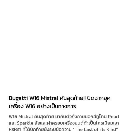
เทาด้าน Grigio Crater Matt ตัดเส้นสีเทา Grigio Artis
ส่วนคันที่สองมาในตัวถังสีฟ้า Celeste Fedra ตัดเส้นสีขาว
Bianco Phanes พร้อมติดตั้งชุดแต่ง Alleggerita
Package ที่ทำให้ตัวรถเบาลงและแรงกดมากขึ้น
Bugatti W16 Mistral คันสุดท้าย!! ปิดฉากยุค
เครื่อง W16 อย่างเป็นทางการ
W16 Mistral คันสุดท้าย มากับตัวถังภายนอกสีทูโทน Pearl
และ Sparkle ล้อและฝาครอบเครื่องยนต์ทำเป็นโครเมียมเงา
หรูหรา ที่ใต้ปีกท้ายยังระบุข้อความ "The Last of its Kind"