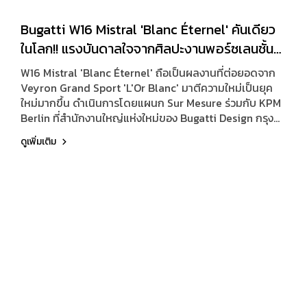
Bugatti W16 Mistral 'Blanc Éternel' คันเดียว
ในโลก!! แรงบันดาลใจจากศิลปะงานพอร์ซเลนชั้น
สูง
W16 Mistral 'Blanc Éternel' ถือเป็นผลงานที่ต่อยอดจาก
Veyron Grand Sport 'L'Or Blanc' มาตีความใหม่เป็นยุค
ใหม่มากขึ้น ดำเนินการโดยแผนก Sur Mesure ร่วมกับ KPM
Berlin ที่สำนักงานใหญ่แห่งใหม่ของ Bugatti Design กรุง
เบอร์ลิน เยอรมนี ซึ่งมีพื้นที่กว่า 12,000 ตารางฟุต
ดูเพิ่มเติม