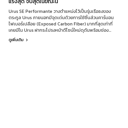
แรงสุด จบสุดในขณะนี้
Urus SE Performante วางตำแหน่งไว้เป็นรุ่นเรือธงของ
ตระกูล Urus ภายนอกมีจุดเด่นด้วยการใช้ชิ้นส่วนคาร์บอน
ไฟเบอร์เปลือย (Exposed Carbon Fiber) มากที่สุดเท่าที่
เคยมีใน Urus ฝากระโปรงหน้าดีไซน์ใหม่ดุดันพร้อมช่อง
ระบายอากาศคู่ กันชนหน้ามาพร้อมสปลิตเตอร์และช่องรับ
ดูเพิ่มเติม
อากาศใหญ่ขึ้น ซุ้มล้อคาร์บอนฯ ล้อขนาด 23 นิ้ว ได้ลายใหม่
เฉพาะ สปอยเลอร์หลังใหม่ ปีกหลังใหม่ และดิฟฟิวเซอร์ชุด
ใหม่ใหญ่สุดเท่าที่เคยเห็นใน Urus