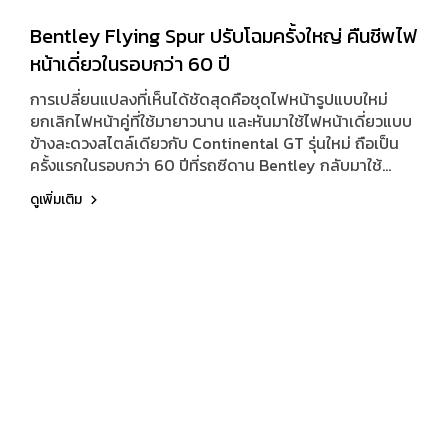
Bentley Flying Spur ปรับโฉมครั้งใหญ่ คืนชีพไฟ
หน้าเดี่ยวในรอบกว่า 60 ปี
การเปลี่ยนแปลงที่เห็นได้ชัดสุดคือชุดไฟหน้ารูปแบบใหม่
ยกเลิกไฟหน้าคู่ที่ใช้มายาวนาน และหันมาใช้ไฟหน้าเดี่ยวแบบ
ข้างละดวงสไตล์เดียวกับ Continental GT รุ่นใหม่ ถือเป็น
ครั้งแรกในรอบกว่า 60 ปีที่รถซีดาน Bentley กลับมาใช้
แนวทางนี้ โดยต้องย้อนกลับไปถึงปี 1962 เลยทีเดียว กระจัง
ดูเพิ่มเติม
หน้าถูกรวมเข้ากับชุดกันชนหน้าที่ปรับดีไซน์ใหม่ ช่องระบาย
อากาศตัว B ขนาดใหญ่ข้างรถถูกตัดออกไป ขณะที่ตรา
สัญลักษณ์บนตัวถังถูกย้ายมาติดตั้งบริเวณหลังซุ้มล้อหน้า
พร้อมเพิ่มสีตัวถังใหม่ Dark Teal เป็นน้ำเงินเข้มเมทัลลิกที่
แฝงประกายเขียวดูหรูหราลึกลับ