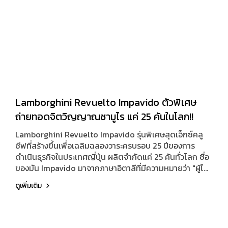
Lamborghini Revuelto Impavido ตัวพิเศษ
ถ่ายทอดจิตวิญญาณซามูไร แค่ 25 คันในโลก!!
Lamborghini Revuelto Impavido รุ่นพิเศษสุดเอ็กซ์คลู
ซีฟที่สร้างขึ้นเพื่อเฉลิมฉลองวาระครบรอบ 25 ปีของการ
ดำเนินธุรกิจในประเทศญี่ปุ่น ผลิตจำกัดแค่ 25 คันทั่วโลก ชื่อ
ของมัน Impavido มาจากภาษาอิตาลีที่มีความหมายว่า "ผู้ไม่
หวาดหวั่น" หรือ "ผู้กล้าหาญ" สื่อถึงจิตวิญญาณแห่งความ
ดูเพิ่มเติม
กล้าตามแนวคิด Bushido หรือวิถีนักรบซามูไร