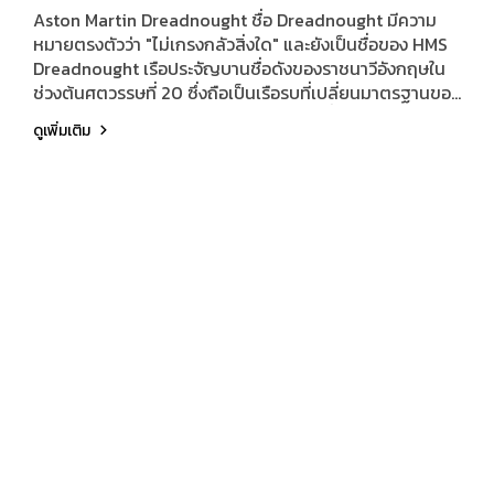
Warfare 4 เท่านั้น
Aston Martin Dreadnought ชื่อ Dreadnought มีความ
หมายตรงตัวว่า "ไม่เกรงกลัวสิ่งใด" และยังเป็นชื่อของ HMS
Dreadnought เรือประจัญบานชื่อดังของราชนาวีอังกฤษใน
ช่วงต้นศตวรรษที่ 20 ซึ่งถือเป็นเรือรบที่เปลี่ยนมาตรฐานของ
อุตสาหกรรมเรือรบโลกด้วยเทคโนโลยีอันล้ำสมัย ตัวรถสร้าง
ดูเพิ่มเติม
มาสำหรับเกมเท่านั้น เพราะฉะนั้นทีมออกแบบจึงปล่อย
จินตนาการออกมาได้อย่างอิสระ มันคือ SUV ขับเคลื่อนสี่ล้อ
ขุมพลัง V12 ระดับซุปเปอร์คาร์ เทคโนโลยีเกราะป้องกันขั้นสูง
และระบบอัจฉริยะสำหรับปฏิบัติการในพื้นที่รบ