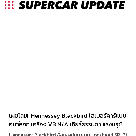
เผยโฉม!! Hennessey Blackbird ไฮเปอร์คาร์แบบ
อนาล็อก เครื่อง V8 N/A เกียร์ธรรมดา แรงหรูขับ
สบาย แค่ 71 คันในโลก
Hennessey Blackbird ชื่อของมันมาจาก Lockheed SR-71