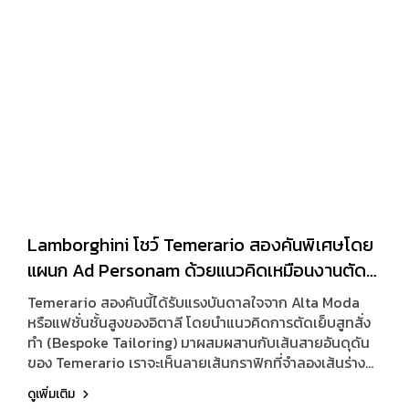
Lamborghini โชว์ Temerario สองคันพิเศษโดย
แผนก Ad Personam ด้วยแนวคิดเหมือนงานตัด
สูทสั่งทำ
Temerario สองคันนี้ได้รับแรงบันดาลใจจาก Alta Moda
หรือแฟชั่นชั้นสูงของอิตาลี โดยนำแนวคิดการตัดเย็บสูทสั่ง
ทำ (Bespoke Tailoring) มาผสมผสานกับเส้นสายอันดุดัน
ของ Temerario เราจะเห็นลายเส้นกราฟิกที่จำลองเส้นร่าง
(Sketch Lines) รอบตัวถัง ซึ่งนักออกแบบใช้กำหนดสัดส่วน
ดูเพิ่มเติม
ของตัวรถในช่วงเริ่มต้นของการออกแบบ คันแรกมาในตัวถังสี