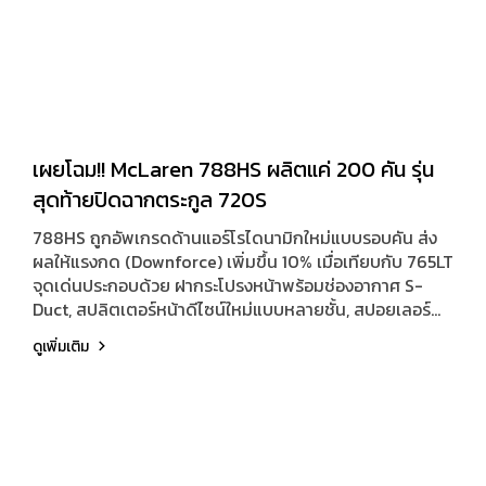
เผยโฉม!! McLaren 788HS ผลิตแค่ 200 คัน รุ่น
สุดท้ายปิดฉากตระกูล 720S
788HS ถูกอัพเกรดด้านแอร์โรไดนามิกใหม่แบบรอบคัน ส่ง
ผลให้แรงกด (Downforce) เพิ่มขึ้น 10% เมื่อเทียบกับ 765LT
จุดเด่นประกอบด้วย ฝากระโปรงหน้าพร้อมช่องอากาศ S-
Duct, สปลิตเตอร์หน้าดีไซน์ใหม่แบบหลายชั้น, สปอยเลอร์
หลังแอ๊คทีฟที่ยกสูงขึ้น และดิฟฟิวเซอร์หลังขนาดใหญ่สไตล์
ดูเพิ่มเติม
รถแข่ง F1 ทำงานร่วมกับแผงใต้ปีกหลังแบบมีช่องระบาย
อากาศ (Louvred Under-wing Panel) เพิ่มประสิทธิภาพ
การระบายความร้อนและการไหลเวียนอากาศ น้ำหนักตัวรถ
(Dry Weight) เพียง 1,265 กิโลกรัม ส่งผลให้อัตราส่วน
แรงม้าต่อน้ำหนักอยู่ที่ 623 PS ต่อตัน ถือเป็นตัวเลขสูงสุดใน
ตระกูล 720S, 765LT และ 750S