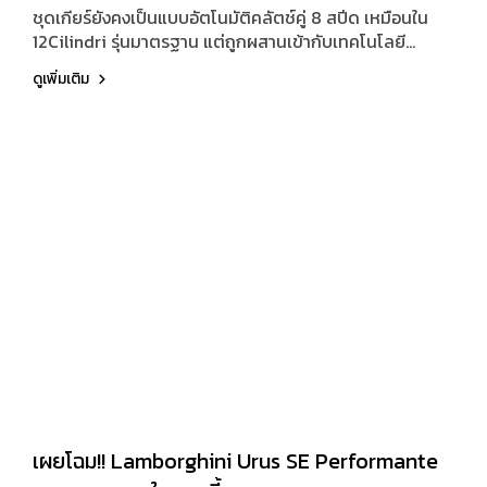
ชุดเกียร์ยังคงเป็นแบบอัตโนมัติคลัตช์คู่ 8 สปีด เหมือนใน
12Cilindri รุ่นมาตรฐาน แต่ถูกผสานเข้ากับเทคโนโลยี
Manuale By-Wire ที่ต้องพัฒนาชุดควบคุมใหม่ทั้งหมด ทั้ง
ดูเพิ่มเติม
คันเกียร์
เผยโฉม!! Lamborghini Urus SE Performante