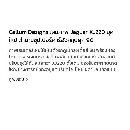
Callum Designs เผยภาพ Jaguar XJ220 ยุค
ใหม่ ตำนานซุปเปอร์คาร์อังกฤษยุค 90
ภาพเรนเดอร์เผยให้เห็นตัวรถคูเป้ทรงเตี้ยสีเงิน พร้อมห้อง
โดยสารกระจกทรงโค้งที่ไหลลื่น เส้นตัวถังคมชัดสัดส่วนที่
ปรับปรุงให้ทันสมัยกว่า XJ220 ดั้งเดิม ช่องรับอากาศขนาด
ใหญ่ข้างตัวรถยังคงอยู่แต่ปรับดีไซน์ใหม่ ผสานกับล้อแบบ
ดิสก์ดีไซน์เรียบหรู ไฟหน้าไฟท้ายมาเป็นเส้น LED หลายชั้น
ดูเพิ่มเติม
และชุดดิฟฟิวเซอร์ท้ายที่ดุดันกว่าเดิม