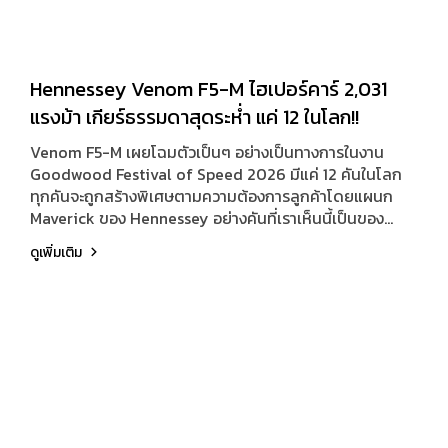
Hennessey Venom F5-M ไฮเปอร์คาร์ 2,031
แรงม้า เกียร์ธรรมดาสุดระห่ำ แค่ 12 ในโลก!!
Venom F5-M เผยโฉมตัวเป็นๆ อย่างเป็นทางการในงาน
Goodwood Festival of Speed 2026 มีแค่ 12 คันในโลก
ทุกคันจะถูกสร้างพิเศษตามความต้องการลูกค้าโดยแผนก
Maverick ของ Hennessey อย่างคันที่เราเห็นนี้เป็นของ
ลูกค้าชาวสหราชอาณาจักร แชสซีหมายเลข 1 ตัวถังมาเป็น
ดูเพิ่มเติม
คาร์บอนไฟเบอร์เปลือยสีม่วงทั้งคัน ตัดกับรายละเอียดสีทอ
งอะโนไดซ์ (Anodized Gold) ครีบขนาดใหญ่บนหลังคามา
พร้อมลายธงชาติสหรัฐอเมริกา (Stars and Stripes) และ
ธงชาติสหราชอาณาจักร (Union Flag) วาดด้วยมือ