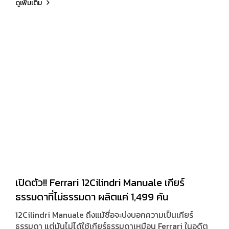
ดูเพิ่มเติม
ตัวถังทั้งหมดเป็นงานคาร์บอนไฟเบอร์เปลือยลายก้างปลา
สาน Fish-bone weave
เปิดตัว!! Ferrari 12Cilindri Manuale เกียร์
ธรรมดาที่ไม่ธรรมดา ผลิตแค่ 1,499 คัน
12Cilindri Manuale ถึงแม้ชื่อจะบ่งบอกความเป็นเกียร์
ธรรมดา แต่มันไม่ได้ใช้เกียร์ธรรมดาเหมือน Ferrari ในอดีต