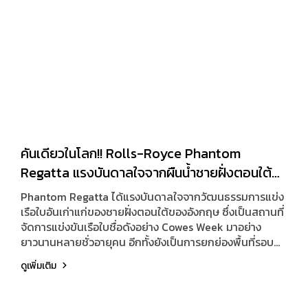
คันเดียวในโลก!! Rolls-Royce Phantom
Regatta แรงบันดาลใจจากผืนน้ำชายฝั่งตอนใต้
ของอังกฤษ
Phantom Regatta ได้แรงบันดาลใจจากวัฒนธรรมการแข่ง
เรือใบอันเก่าแก่ของชายฝั่งตอนใต้ของอังกฤษ ซึ่งเป็นสถานที่
จัดการแข่งขันเรือใบชื่อดังอย่าง Cowes Week มาอย่าง
ยาวนานหลายชั่วอายุคน อีกทั้งยังเป็นการยกย่องพื้นที่รอบ
เมือง Goodwood ที่ตั้งของสำนักงานใหญ่ Rolls-Royce
ดูเพิ่มเติม
Motor Cars และยังอยู่ไม่ไกลจากบ้านพักในอดีตของ Sir
Henry Royce ผู้ร่วมก่อตั้งแบรนด์อีกด้วย