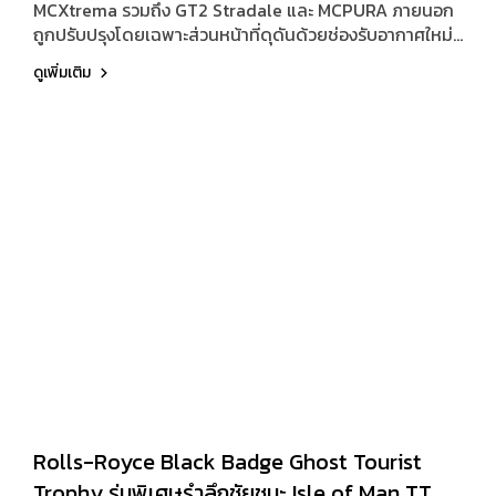
MCXtrema รวมถึง GT2 Stradale และ MCPURA ภายนอก
ถูกปรับปรุงโดยเฉพาะส่วนหน้าที่ดุดันด้วยช่องรับอากาศใหม่
ทั้งหมด พร้อมระบบดูดอากาศบริเวณ Boundary Layer และ
ดูเพิ่มเติม
Air Curtain ที่พัฒนาด้วยเทคโนโลยี CFD ช่วยลดแรงต้าน
อากาศและเพิ่มแรงกดด้านหน้า
Rolls-Royce Black Badge Ghost Tourist
Trophy รุ่นพิเศษรำลึกชัยชนะ Isle of Man TT