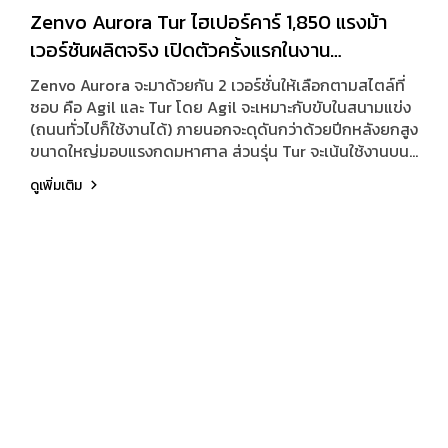
Zenvo Aurora Tur ไฮเปอร์คาร์ 1,850 แรงม้า
เวอร์ชันผลิตจริง เปิดตัวครั้งแรกในงาน
Goodwood Festival of Speed 2026
Zenvo Aurora จะมาด้วยกัน 2 เวอร์ชั่นให้เลือกตามสไตล์ที่
ชอบ คือ Agil และ Tur โดย Agil จะเหมาะกับขับในสนามแข่ง
(ถนนทั่วไปก็ใช้งานได้) ภายนอกจะดุดันกว่าด้วยปีกหลังยกสูง
ขนาดใหญ่มอบแรงกดมหาศาล ส่วนรุ่น Tur จะเน้นใช้งานบน
ท้องถนน ภายนอกจะดูเรียบง่ายกว่ามีปีกหลังแอกทีฟที่ซ่อน
ดูเพิ่มเติม
เนียนไปกับตัวถัง