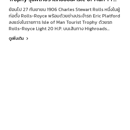
เมื่อ 120 ปีก่อน
ย้อนไป 27 กันยายน 1906 Charles Stewart Rolls หนึ่งในผู้
ก่อตั้ง Rolls-Royce พร้อมด้วยช่างประจำรถ Eric Platford
ลงแข่งในรายการ Isle of Man Tourist Trophy ด้วยรถ
Rolls-Royce Light 20 H.P. บนเส้นทาง Highroads
Course ระยะทาง 40.38 ไมล์ต่อรอบ รวมทั้งสิ้น 4 รอบ การ
ดูเพิ่มเติม
แข่งในยุคนั้นไม่ได้วัดกันแค่ความเร็วอย่างเดียว แต่ต้อง
วางแผนการใช้เชื้อเพลิง