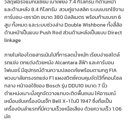
วัสดุฟอร์จแมกนีเซียม เบาเพียง 7.4 กิโลกรัม ที่ด้านหน้า
และด้านหลัง 8.4 กิโลกรัม สวมคู่ยางสลิค ระบบเบรกใช้จาน
คาร์บอน-เซรามิก ขนาด 380 มิลลิเมตร พร้อมก้ามเบรก 6
สูบ ทั้งหมด และระบบช่วงล่าง Double Wishbone ทั้งสี่ล้อ
ด้านหน้าเป็นแบบ Push Rod ส่วนด้านหลังเป็นแบบ Direct
linkage
ภายในห้องโดยสารเน้นไปที่การลดน้ำหนัก เรียบง่ายสไตล์
รถแข่ง ตกแต่งด้วยหนัง Alcantara สีฟ้า และคาร์บอน
ไฟเบอร์ มีอุปกรณ์ด้านความปลอดภัยพร้อมตามกฏ FIA
พวงมาลัยทรงรถแข่ง F1 แผงสวิตซ์ควบคุมจัดไว้ที่คอนโซล
กลาง หน้าจอใช้ของ Bosch รุ่น DDU10 ขนาด 7 นิ้ว
ตำแหน่งเบาะนั่งถูกจัดวางแทบจะติดพื้นถนน ให้อารมณ์
เหมือนขับเครื่องบินเจ๊ท Bell X-1 ในปี 1947 ซึ่งถือเป็น
เครื่องบินลำแรกที่มีความเร็วเหนือเสียง ด้วยความเร็ว 1.06
มัค