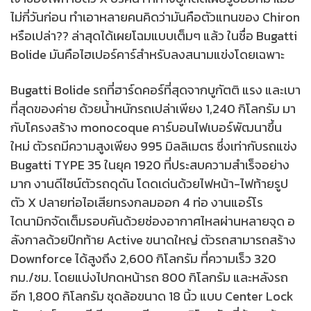
ไม่กี่วันก่อน ทำเอาหลายคนคิดว่ามันคือตัวแทนของ Chiron
หรือเปล่า?? ล่าสุดได้เผยโฉมแบบเต็มๆ แล้ว ในชื่อ Bugatti
Bolide มันคือไฮเปอร์คาร์สำหรับลงสนามแข่งโดยเฉพาะ
Bugatti Bolide รถที่ฮาร์ดคอร์ที่สุดจากบูกัตติ แรง และเบา
ที่สุดของค่าย ด้วยน้ำหนักรถเปล่าเพียง 1,240 กิโลกรัม มา
กับโครงสร้าง monocoque คาร์บอนไฟเบอร์พัฒนาขึ้น
ใหม่ ตัวรถมีความสูงเพียง 995 มิลลิเมตร ซึ่งเท่ากับรถแข่ง
Bugatti TYPE 35 ในยุค 1920 ที่ประสบความสำเร็จอย่าง
มาก งานดีไซน์ตัวรถดุดัน โดดเด่นด้วยไฟหน้า-ไฟท้ายรูป
ตัว X ปลายท่อไอเสียทรงกลมออก 4 ท่อ งานแอร์โร
ไดนามิกจัดเต็มรอบคันด้วยช่องอากาศไหลผ่านหลายจุด อ
ลังกาลด้วยปีกท้าย Active ขนาดใหญ่ ตัวรถสามารถสร้าง
Downforce ได้สูงถึง 2,600 กิโลกรัม ที่ความเร็ว 320
กม./ชม. โดยแบ่งไปกดหน้ารถ 800 กิโลกรัม และหลังรถ
อีก 1,800 กิโลกรัม ชุดล้อขนาด 18 นิ้ว แบบ Center Lock