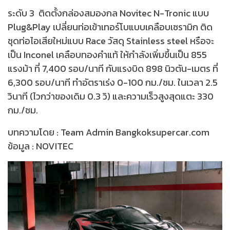
ระดับ 3 ติดตั้งกล่องสมองกล Novitec N-Tronic แบบ
Plug&Play เปลี่ยนท่อเข้าเทอร์โบแบบเคลือบเซรามิก ติด
ชุดท่อไอเสียใหม่แบบ Race วัสดุ Stainless steel หรือจะ
เป็น Inconel เคลือบทองคำแท้ ให้กำลังเพิ่มขึ้นเป็น 855
แรงม้า ที่ 7,400 รอบ/นาที กับแรงบิด 898 นิวตัน-เมตร ที่
6,300 รอบ/นาที ทำอัตราเร่ง 0-100 กม./ชม. ในเวลา 2.5
วินาที (ไวกว่าของเดิม 0.3 วิ) และความเร็วสูงสุดแตะ 330
กม./ชม.
บทความโดย : Team Admin Bangkoksupercar.com
ข้อมูล : NOVITEC