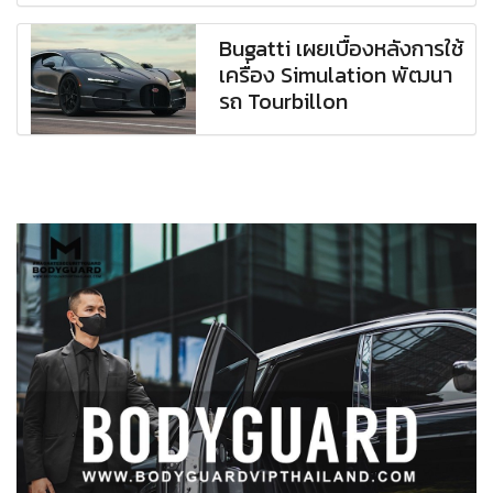
Bugatti เผยเบื้องหลังการใช้
เครื่อง Simulation พัฒนา
รถ Tourbillon