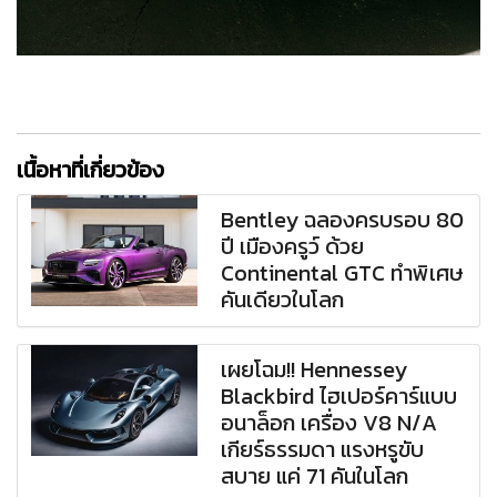
เนื้อหาที่เกี่ยวข้อง
Bentley ฉลองครบรอบ 80
ปี เมืองครูว์ ด้วย
Continental GTC ทำพิเศษ
คันเดียวในโลก
เผยโฉม!! Hennessey
Blackbird ไฮเปอร์คาร์แบบ
อนาล็อก เครื่อง V8 N/A
เกียร์ธรรมดา แรงหรูขับ
สบาย แค่ 71 คันในโลก