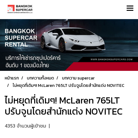
หน้าแรก
บทความทั้งหมด
บทความ supercar
ไม่หยุดที่เดิมๆ! McLaren 765LT ปรับจูนโดยสำนักแต่ง NOVITEC
ไม่หยุดที่เดิมๆ! McLaren 765LT
ปรับจูนโดยสำนักแต่ง NOVITEC
4353 จำนวนผู้เข้าชม
|