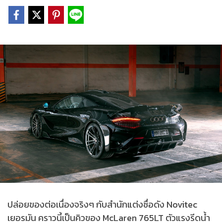
ปล่อยของต่อเนื่องจริงๆ กับสำนักแต่งชื่อดัง Novitec
เยอรมัน คราวนี้เป็นคิวของ McLaren 765LT ตัวแรงรีดน้ำ