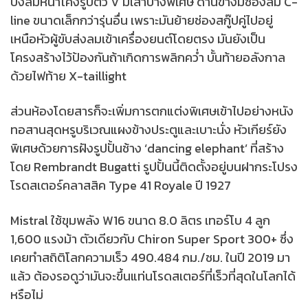
บังลมหน้าโค้งรูปตัว V มีเสาบางพิเศษ ด้านข้างมีช่องลม C-
line ขนาดเล็กกว่ารุ่นอื่น เพราะมันย้ายช่องสกู๊ปคู่ไปอยู่
เหนือหัวผู้ขับส่งลมเข้าเครื่องยนต์โดยตรง มันยังเป็น
โครงสร้างไว้ป้องกันถ้าเกิดการพลิกคว่ำ บั้นท้ายอลังกาล
ด้วยไฟท้าย X-taillight
ส่วนห้องโดยสารก็จะเพิ่มการตกแต่งพิเศษเข้าไปอย่างหนัง
ทอสานสุดหรูบริเวณแผงข้างประตูและเบาะนั่ง หัวเกียร์ยัง
พิเศษด้วยการฝังรูปปั้นช้าง ‘dancing elephant’ ที่สร้าง
โดย Rembrandt Bugatti รูปปั้นนี้ติดตั้งอยู่บนฝากระโปรง
โรดสเตอร์คลาสสิค Type 41 Royale ปี 1927
Mistral ใช้ขุมพลัง W16 ขนาด 8.0 ลิตร เทอร์โบ 4 ลูก
1,600 แรงม้า ตัวเดียวกับ Chiron Super Sport 300+ ซึ่ง
เคยทำสถิติโลกความเร็ว 490.484 กม./ชม. ในปี 2019 มา
แล้ว ต้องรอดูว่ามันจะขึ้นแท่นโรดสเตอร์ที่เร็วที่สุดในโลกได้
หรือไม่