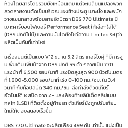
ห้องโดยสารโดยรวมยังเหมือนเดิม แต่จะเปลี่ยนแปลงพวก
ลวดลายงานตัดเย็บบริเวณแผงข้างประตู เบาะนั่ง และพนัก
วางแขนกลางพร้อมสายรัดมีตรา DBS 770 Ultimate มี
เบาะคาร์บอนไฟเบอร์ Performance Seat ให้เลือกใส่ได้
(DBS ปกติไม่มี) และกาบบันไดยังโชว์ความ Limited ระบุว่า
ผลิตเป็นคันที่เท่าไหร่
เครื่องยนต์เป็นแบบ V12 ขนาด 5.2 ลิตร เทอร์โบคู่ ที่มีการจู
นเพิ่มเติม เพิ่มม้าจาก DBS ปกติ 55 ตัว กลายเป็น 770
แรงม้า ที่ 6,500 รอบ/นาที แรงบิดสูงสุด 900 นิวตันเมตร
ที่ 1,800-5,000 รอบ/นาที เร่ง 0-100 กม./ชม. ใน 3.4
วินาที กับท๊อปสปีด 340 กม./ชม. ส่งกำลังด้วยเกียร์
อัตโนมัติ 8 สปีด จาก ZF และเฟืองท้ายลิมิเต็ดสลิปแบบ
กลไก (LSD) ที่ติดตั้งอยู่ท้ายรถ ตัวเกียร์ยังถูกปรับเทียบ
ใหม่ให้ตอบสนองเร็วขึ้น
DBS 770 Ultimate จะผลิตเพียง 499 คัน เท่านั้น แบ่งเป็น