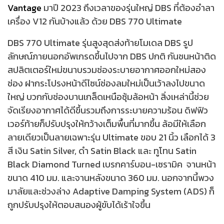
Vantage
มาปี 2023 ถึงเวลาของรุ่นใหญ่ DBS ที่ต้องอำลา
เครื่อง V12 กันบ้างแล้ว ด้วย DBS 770 Ultimate
DBS 770 Ultimate รุ่นสูงสุดส่งท้ายโมเดล DBS รูป
ลักษณ์ภายนอกอัพเกรดขึ้นไปจาก DBS ปกติ กันชนหน้าติด
สปลิตเตอร์ใหม่ขนาบรวมช่องระบายอากาศออกใหม่สอง
ช่อง ฝากระโปรงหน้าดีไซน์ช่องลมใหม่เป็นเว้าลงไปขนาด
ใหญ่ บวกกับช่องบานเกล็ดเหนือซุ้มล้อหน้า สิ่งเหล่านี้ช่วย
จัดเรียงอากาศได้ดีขึ้นรวมถึงการระบายความร้อน ดิฟฟิว
เวอร์ท้ายก็ปรับปรุงให้กว้างเต็มพื้นที่มากขึ้น ล้อมีให้เลือก
ลายเดียวเป็นลายเฉพาะรุ่น Ultimate ขอบ 21 นิ้ว เลือกได้ 3
สี เงิน Satin Silver, ดำ Satin Black และ ทูโทน Satin
Black Diamond Turned เบรกคาร์บอน-เซรามิค จานหน้า
ขนาด 410 มม. และจานหลังขนาด 360 มม. นอกจากนี้พวง
มาลัยและช่วงล่าง Adaptive Damping System (ADS) ก็
ถูกปรับปรุงให้ตอบสนองผู้ขับได้เร้าใจขึ้น