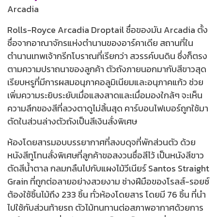
Arcadia
Rolls-Royce Arcadia Droptail ชื่อของมัน Arcadia ตั้ง
ชื่อจากอาณาจักรแห่งตำนานของอาร์คาเดีย สถานที่ใน
ตำนานเทพเจ้ากรีกโบราณที่เรียกว่า สวรรค์บนดิน ซึ่งก็ตรง
ตามความปราถนาของลูกค้า ตัวถังภายนอกมากับสีขาวสุด
เรียบหรูที่มีการผสมอนุภาคอลูมิเนียมและอนุภาคแก้ว ช่วย
เพิ่มความระยิบระยับเมื่อแสงสาดและเมื่อมองใกล้ๆ จะเห็น
ความลึกของสีที่ลวงตาดูไม่สิ้นสุด คาร์บอนไฟเบอร์ถูกใช้มา
ตัดในส่วนล่างตัวถังเป็นสีเงินสั่งพิเศษ
ห้องโดยสารมอบบรรยากาศที่สงบดุจที่พักส่วนตัว ด้วย
หนังสีทูโทนสั่งพิเศษที่ลูกค้าขอสงวนชื่อสีไว้ เป็นหนังสีขาว
ตัดสีน้ำตาล กลมกลืนไปกับแผงไม้วีเนียร์ Santos Straight
Grain ที่ถูกต่อลายอย่างสวยงาม ช่างฝีมือของโรลส์-รอยซ์
ต้องใช้ชิ้นไม้ถึง 233 ชิ้น ทั่วห้องโดยสาร โดยมี 76 ชิ้น ที่นำ
ไปใช้กับส่วนท้ายรถ ตัวไม้ทนทานต่อสภาพอากาศด้วยการ