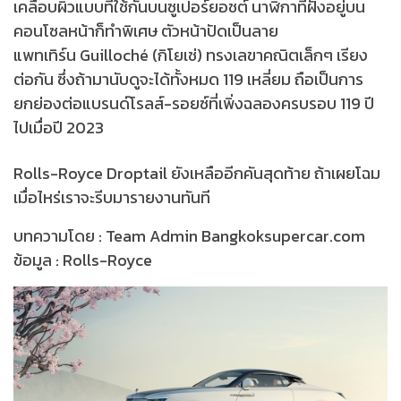
เคลือบผิวแบบที่ใช้กันบนซูเปอร์ยอชต์ นาฬิกาที่ฝังอยู่บน
คอนโซลหน้าก็ทำพิเศษ ตัวหน้าปัดเป็นลาย
แพทเทิร์น Guilloché (กิโยเช่) ทรงเลขาคณิตเล็กๆ เรียง
ต่อกัน ซึ่งถ้ามานับดูจะได้ทั้งหมด 119 เหลี่ยม ถือเป็นการ
ยกย่องต่อแบรนด์โรลส์-รอยซ์ที่เพิ่งฉลองครบรอบ 119 ปี
ไปเมื่อปี 2023
Rolls-Royce Droptail ยังเหลืออีกคันสุดท้าย ถ้าเผยโฉม
เมื่อไหร่เราจะรีบมารายงานทันที
บทความโดย : Team Admin Bangkoksupercar.com
ข้อมูล : Rolls-Royce