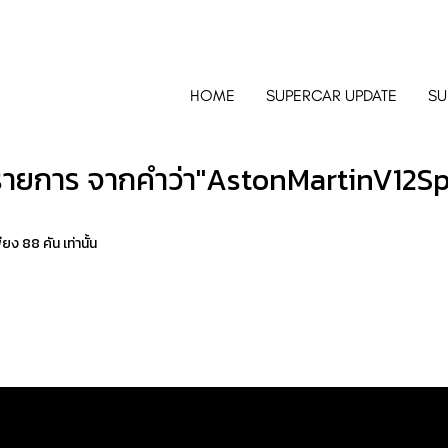
HOME
SUPERCAR UPDATE
SU
รายการ จากคำว่า"AstonMartinV12S
ง 88 คัน เท่านั้น