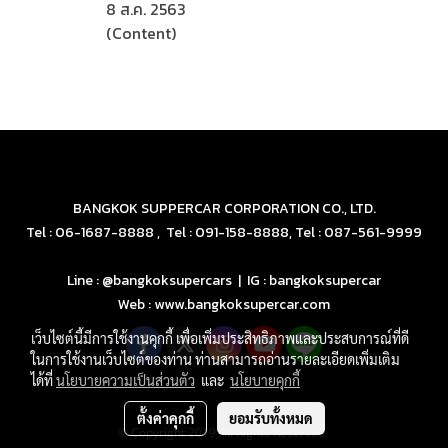
8 ส.ค. 2563
(Content)
BANGKOK SUPPERCAR CORPORATION CO., LTD.
Tel : 06-1687-8888 , Tel : 091-158-8888, Tel : 087-561-9999
Line : @bangkoksupercars | IG : bangkoksupercar
Web : www.bangkoksupercar.com
เว็บไซต์นี้มีการใช้งานคุกกี้ เพื่อเพิ่มประสิทธิภาพและประสบการณ์ที่ดี
ในการใช้งานเว็บไซต์ของท่าน ท่านสามารถอ่านรายละเอียดเพิ่มเติม
ได้ที่
นโยบายความเป็นส่วนตัว
และ
นโยบายคุกกี้
ตั้งค่าคุกกี้
ยอมรับทั้งหมด
© Copyright 2019 All Rights Reserved.