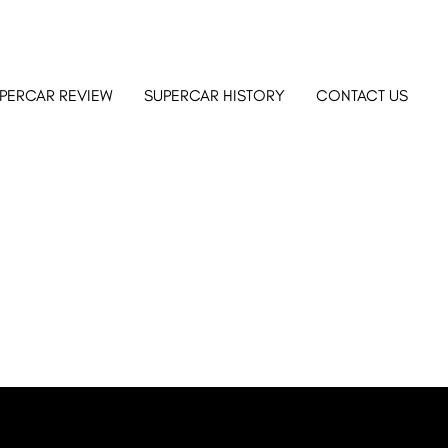
PERCAR REVIEW
SUPERCAR HISTORY
CONTACT US