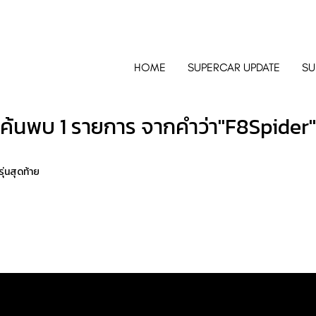
HOME
SUPERCAR UPDATE
SU
ค้นพบ 1 รายการ จากคำว่า"F8Spider"
ุ่นสุดท้าย