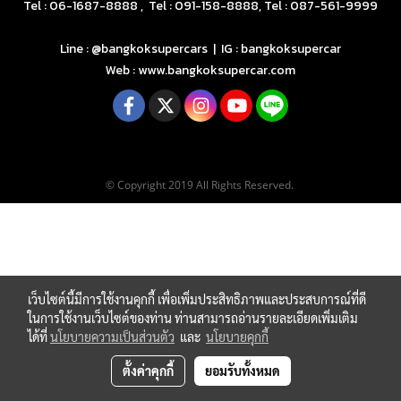
Tel : 06-1687-8888 , Tel : 091-158-8888, Tel : 087-561-9999
Line : @bangkoksupercars | IG : bangkoksupercar
Web : www.bangkoksupercar.com
© Copyright 2019 All Rights Reserved.
เว็บไซต์นี้มีการใช้งานคุกกี้ เพื่อเพิ่มประสิทธิภาพและประสบการณ์ที่ดี
ในการใช้งานเว็บไซต์ของท่าน ท่านสามารถอ่านรายละเอียดเพิ่มเติม
ได้ที่
นโยบายความเป็นส่วนตัว
และ
นโยบายคุกกี้
ตั้งค่าคุกกี้
ยอมรับทั้งหมด