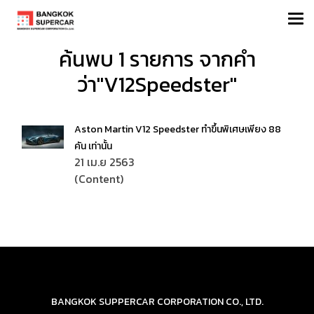
ค้นพบ 1 รายการ จากคำ
ว่า"V12Speedster"
Aston Martin V12 Speedster ทำขึ้นพิเศษเพียง 88
คัน เท่านั้น
21 เม.ย 2563
(Content)
BANGKOK SUPPERCAR CORPORATION CO., LTD.