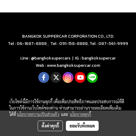
BANGKOK SUPPERCAR CORPORATION CO., LTD.
Tel : 06-1687-8888 , Tel : 091-158-8888, Tel : 087-561-9999
Line : @bangkoksupercars | IG : bangkoksupercar
Web : www.bangkoksupercar.com
เว็บไซต์นี้มีการใช้งานคุกกี้ เพื่อเพิ่มประสิทธิภาพและประสบการณ์ที่ดี
© Copyright 2019 All Rights Reserved.
ในการใช้งานเว็บไซต์ของท่าน ท่านสามารถอ่านรายละเอียดเพิ่มเติม
ได้ที่
นโยบายความเป็นส่วนตัว
และ
นโยบายคุกกี้
ตั้งค่าคุกกี้
ยอมรับทั้งหมด