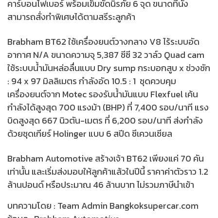
คาร์บอนไฟเบอร์ พร้อมเข็มขัดนิรภัย 6 จุด ขนาดที่นั่ง
สามารถสั่งทำพิเศษได้ตามสรีระลูกค้า
Brabham BT62 ใช้เครื่องยนต์วางกลาง V8 ไร้ระบบอัด
อากาศ N/A ขนาดความจุ 5,387 ซีซี 32 วาล์ว Quad cam
ใช้ระบบน้ำมันหล่อลื่นแบบ Dry sump กระบอกสูบ x ช่วงชัก
: 94 x 97 มิลลิเมตร กำลังอัด 10.5 : 1 ชุดควบคุม
เครื่องยนต์จาก Motec รองรับน้ำมันแบบ Flexfuel เค้น
กำลังได้สูงสุด 700 แรงม้า (BHP) ที่ 7,400 รอบ/นาที แรง
บิดสูงสุด 667 นิวตัน-เมตร ที่ 6,200 รอบ/นาที ส่งกำลัง
ด้วยชุดเกียร์ Holinger แบบ 6 สปีด ซีเควนเซียล
Brabham Automotive สร้างเจ้า BT62 เพียงแค่ 70 คัน
เท่านั้น และเริ่มส่งมอบให้ลูกค้าแล้วในปีนี้ ราคาค่าตัวราว 1.2
ล้านปอนด์ หรือประมาณ 46 ล้านบาท ไม่รวมภาษีนำเข้า
บทความโดย : Team Admin Bangkoksupercar.com