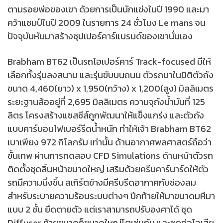
ตามรอยพ่อของเขา ด้วยการเป็นนักแข่งในปี 1990 และมา
คว้าแชมป์ในปี 2009 ในรายการ 24 ชั่วโมง Le mans จน
ปัจจุบันหันมาสร้างซุปเปอร์คาร์แบรนด์ของเขานั่นเอง
Brabham BT62 เป็นรถไฮเปอร์คาร์ Track-focused มีให้
เลือกทั้งรุ่นลงสนาม และรุ่นขับบนถนน ตัวรถมาในมิติตัวถัง
ขนาด 4,460(ยาว) x 1,950(กว้าง) x 1,200(สูง) มิลลิเมตร
ระยะฐานล้ออยู่ที่ 2,695 มิลลิเมตร ความจุถังน้ำมันที่ 125
ลิตร โครงสร้างแซสซีส์ถูกพัฒนาให้แข็งแกร่ง และตัวถัง
แบบคาร์บอนไฟเบอร์รีดน้ำหนัก ทำให้เจ้า Brabham BT62
เบาเพียง 972 กิโลกรัม เท่านั้น ด้านอากาศพลศาสตร์ถือว่า
ขั้นเทพ ผ่านการทดสอบ CFD Simulations ด้านหน้าตัวรถ
ติดตั้งชุดลิ้นหน้าขนาดใหญ่ เสริมด้วยครีบคาร์นาร์ดให้ตัว
รถมีความนิ่งขึ้น สเกิร์ตข้างมีครีบรีดอากาศกับช่องลม
สำหรับระบายความร้อนระบบต่างๆ ปีกท้ายให้มาขนาดมหึมา
แบบ 2 ชั้น ยึดตายตัว แต่เราสามารถปรับองศาได้ ชุด
Diffuser ท้ายขนาดก็ขนาดใหญ่โตเช่นกัน และชุดท่อไอเสีย