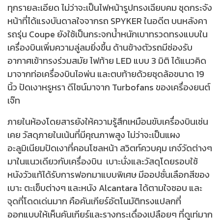
ทุกรายละเอียด ไม่ว่าจะเป็นไฟหน้ารูปทรงเฉียบคม ชุดกระจัง
หน้าที่ได้แรงบันดาลใจจากรถ SPYKER ในอดีต บนหลังคา
รถรุ่น Coupe ยังใช้เป็นกระจกน้ำหนักเบาทรวดทรงแบบใน
เครื่องบินเพิ่มความลู่ลมยิ่งขึ้น ด้านข้างตัวรถมีช่องรับ
อากาศเข้าทรงร่วมสมัย ไฟท้าย LED แบบ 3 มิติ ได้แนวคิด
มาจากท่อเครื่องบินไอพ่น และตบท้ายด้วยชุดล้อขนาด 19
นิ้ว ปัดเงาหรูหรา ดีไซน์มาจาก Turbofans ของเครื่องยนต์
เจ๊ท
ภายในห้องโดยสารยังให้ความรู้สึกเหมือนขับเครื่องบินเช่น
เคย วัสดุภายในเน้นที่มีคุณภาพสูง ไม่ว่าจะเป็นแผง
อะลูมิเนียมปัดเงาที่คอนโซลหน้า สวิตท์ควบคุม เกจ์วัดต่างๆ
มาในแนวเดียวกับเครื่องบิน เบาะนั่งและวัสดุโดยรอบใช้
หนังวัวแท้ได้รับการฟอกมาแบบพิเศษ มีออปชั่นเลือกสีของ
เบาะ ตะเข็บต่างๆ และหนัง Alcantara ได้ตามใจชอบ และ
จุดที่โดดเด่นมาก คือคันเกียร์อัตโนมัติทรงแปลกที่
ออกแบบให้เห็นคันเกียร์และรางกระเดื่องเปลือยๆ ที่ดูเท่มาก