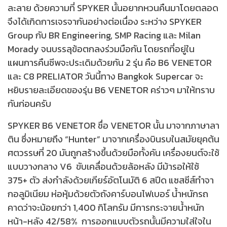
ละลาย ด้วยความที่ SPYKER นั้นอยากหวนคืนมาโดยตลอด
จึงได้เกิดการเจรจากันอย่างต่อเนื่อง ระหว่าง SPYKER
Group กับ BR Engineering, SMP Racing และ Milan
Morady จนบรรลุข้อตกลงร่วมมือกัน โดยรถที่อยู่ใน
แผนการคืนชีพจะประเดิมด้วยกัน 2 รุ่น คือ B6 VENETOR
และ C8 PRELIATOR วันนี้ทาง Bangkok Supercar จะ
หยิบรายละเอียดของรุ่น B6 VENETOR คร่าวๆ มาให้ทราบ
กันก่อนครับ
SPYKER B6 VENETOR ชื่อ VENETOR นั้น มาจากภาษาลา
ติน ซึ่งหมายถึง “Hunter” มาจากเครื่องบินรบในสมัยยุคต้น
ศตวรรษที่ 20 มันถูกสร้างขึ้นด้วยมือทั้งคัน เครื่องยนต์จะใช้
แบบวางกลาง V6 ขับเคลื่อนด้วยล้อหลัง มีม้ารอให้ใช้
375+ ตัว ส่งกำลังด้วยเกียร์อัตโนมัติ 6 สปีด แซสซีส์ทำจา
กอลูมิเนียม ห่อหุ้มด้วยตัวถังคาร์บอนไฟเบอร์ น้ำหนักรถ
คาดว่าจะน้อยกว่า 1,400 กิโลกรัม มีการกระจายน้ำหนัก
หน้า-หลัง 42/58% การออกแบบตัวรถนั้นมีความใส่ใจใน