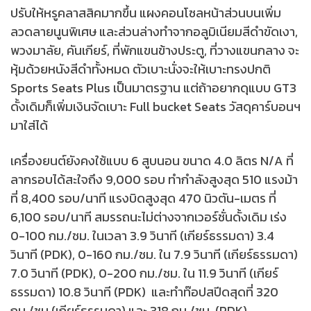
ปรับให้หรูคลาสสิคมากขึ้น แผงคอนโซลหน้าส่วนบนเพิ่ม
ลวดลายนูนพิเศษ และส่วนล่างทำจากอลูมิเนียมสีดำขัดเงา,
พวงมาลัย, คันเกียร์, ที่พักแขนข้างประตู, ที่วางแขนกลาง จะ
หุ้มด้วยหนังสีดำทั้งหมด ตัวเบาะนั่งจะให้เบาะทรงปกติ
Sports Seats Plus เป็นมาตรฐาน แต่ถ้าอยากดุแบบ GT3
ดั้งเดิมก็เพิ่มเงินจัดเบาะ Full bucket Seats วัสดุคาร์บอนฯ
มาใส่ได้
เครื่องยนต์ยังคงใช้แบบ 6 สูบนอน ขนาด 4.0 ลิตร N/A ที่
ลากรอบได้สะใจถึง 9,000 รอบ ทำกำลังสูงสุด 510 แรงม้า
ที่ 8,400 รอบ/นาที แรงบิดสูงสุด 470 นิวตัน-เมตร ที่
6,100 รอบ/นาที สมรรถนะไม่ต่างจากเวอร์ชั่นดั้งเดิม เร่ง
0-100 กม./ชม. ในเวลา 3.9 วินาที (เกียร์ธรรมดา) 3.4
วินาที (PDK), 0-160 กม./ชม. ใน 7.9 วินาที (เกียร์ธรรมดา)
7.0 วินาที (PDK), 0-200 กม./ชม. ใน 11.9 วินาที (เกียร์
ธรรมดา) 10.8 วินาที (PDK) และทำท๊อปสปีดสุดที่ 320
กม./ชม.(เกียร์ธรรมดา) และ 318 กม./ชม. (PDK)