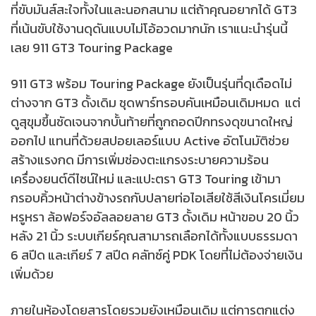
ที่ขับมันส์สะใจทั้งในและนอกสนาม แต่ถ้าคุณอยากได้ GT3
ที่เน้นขับใช้งานดุดันแบบไม่โอ้อวดมากนัก เราแนะนำรุ่นนี้
เลย 911 GT3 Touring Package
911 GT3 พร้อม Touring Package ยังเป็นรุ่นที่ดุเดือดไม่
ต่างจาก GT3 ดั้งเดิม ชุดพาร์ทรอบคันเหมือนเดิมหมด แต่
ดูสุขุมขึ้นชัดเจนจากบั้นท้ายที่ถูกถอดปีกทรงดุขนาดใหญ่
ออกไป แทนที่ด้วยสปอยเลอร์แบบ Active อัตโนมัติช่วย
สร้างแรงกด มีการเพิ่มช่องตะแกรงระบายความร้อน
เครื่องยนต์ดีไซน์ใหม่ และแปะตรา GT3 Touring เข้ามา
กรอบคิ้วหน้าต่างข้างรถกับปลายท่อไอเสียใช้สีเงินโครเมี่ยม
หรูหรา ล้อฟอร์จอัลลอยลาย GT3 ดั้งเดิม หน้าขอบ 20 นิ้ว
หลัง 21 นิ้ว ระบบเกียร์คุณสามารถเลือกได้ทั้งแบบธรรมดา
6 สปีด และเกียร์ 7 สปีด คลัทซ์คู่ PDK โดยที่ไม่ต้องจ่ายเงิน
เพิ่มด้วย
ภายในห้องโดยสารโดยรวมยังเหมือนเดิม แต่การตกแต่ง