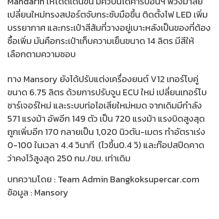
Mandarin ให้โดดเด่นขึ้น มีคิ้วบันไดคาร์บอนฯ พวงมาลัย
เปลี่ยนใหม่ทรงสปอร์ตจับกระชับมือขึ้น ติดตั้งไฟ LED เพิ่ม
บรรยากาศ และกระเป๋าสีส้มที่วางอยู่เบาะหลังเป็นของที่ต้อง
ซื้อเพิ่ม มันคือกระเป๋าเก็บความเย็นขนาด 14 ลิตร มีสีให้
เลือกตามความชอบ
ทาง Mansory ยังได้ปรับแต่งเครื่องยนต์ V12 เทอร์โบคู่
ขนาด 6.75 ลิตร ด้วยการปรับจูน ECU ใหม่ เปลี่ยนเทอร์โบ
ชาร์เจอร์ใหม่ และระบบท่อไอเสียใหม่หมด จากเดิมมีกำลัง
571 แรงม้า อัพอีก 149 ตัว เป็น 720 แรงม้า แรงบิดสูงสุด
ถูกเพิ่มอีก 170 กลายเป็น 1,020 นิวตัน-เมตร ทำอัตราเร่ง
0-100 ในเวลา 4.4 วินาที (ไวขึ้น0.4 วิ) และท๊อปสปีดคาด
ว่าคงไว้สูงสุด 250 กม./ชม. เท่าเดิม
บทความโดย : Team Admin Bangkoksupercar.com
ข้อมูล : Mansory