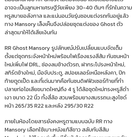
อาจจะเป็นลูกมหาเศรษฐีวัยเพียง 30-40 ต้นๆ ที่รักในความ
หรูสบายอลังกาล และแน่นอนวัยรุ่นชอบแต่งรถกันอยู่แล้ว
ทาง Mansory เล็งเห็นจึงปล่อยชุดแต่งของ Ghost ตัว
ล่าสุดมาให้ได้เสียเงินกัน
RR Ghost Mansory รูปลักษณ์ปรับเปลี่ยนแบบจัดเต็ม
ตั้งแต่ชุดกระจังหน้าใหม่พร้อมไฟเรืองแรงสีส้ม กันชนหน้า
ใหม่เพิ่มไฟ DRL, ช่องลมข้างตัวรถ, ฝากระโปรงหน้าใหม่,
สกิร์ตข้างใหม่, มือจับประตู, สปอยเลอร์เหนือหลังคา, ปีก
ท้ายตูดเป็ด และที่เด่นมากคือกันชนดิฟฟิวเซอร์ท้ายที่ทำ
ปลายท่อไอเสียขนาดใหญ่ถึง 4 รู ได้ล้อชุดใหม่ทรงหรูสีดำ
เงา ขนาด 22 นิ้ว ทั้งสี่ล้อ สวมพร้อมยางสมรรถนะสูงไซด์
หน้า 265/35 R22 และหลัง 295/30 R22
ภายในห้องโดยสารยังคงหรูตามแบบฉบับ RR ทาง
Mansory เลือกใช้เบาะหนังแท้สีขาว สลับกับสีส้ม