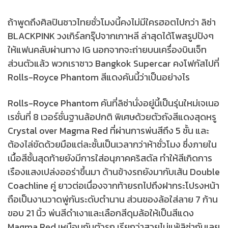
ถ้าพูดถึงศิลปินชาวไทยชั่วโมงนี้คงไม่มีใครฮอตไปกว่า ลิซ่า
BLACKPINK วงเกิร์ลกรุ๊ปจากเกาหลี ล่าสุดได้โพสรูปปังๆ
ให้แฟนคลับผ่านทาง IG นอกจากจะถ่ายบนเครื่องบินเจ็ท
ส่วนตัวแล้ว พวกเราชาว Bangkok Supercar คงโฟกัสไปที่
Rolls-Royce Phantom สีแดงคันนี้ว่าเป็นอย่างไร
Rolls-Royce Phantom คันที่ลิซ่านั่งอยู่นี้เป็นรุ่นใหม่เจเนอ
เรชั่นที่ 8 เวอร์ชั่นฐานล้อปกติ พิเศษด้วยตัวถังสีแดงสุดหรู
Crystal over Magma Red ที่ผ่านการพ่นสีถึง 5 ชั้น และ
ต้องไล่ขัดด้วยมือแต่ละชั้นเป็นเวลากว่าห้าชั่วโมง ซึ่งภายใน
เนื้อสีชั้นสุดท้ายยังมีการใส่อนุภาคคริสตัล ทำให้สีเกิดการ
เรืองแสงเปล่งออร่าขึ้นมา ด้านข้างรถยังมากับเส้น Double
Coachline คู่ ยาวต่อเนื่องจากท้ายรถไปถึงฝากระโปรงหน้า
ถือเป็นงานวาดพู่กันระดับตำนาน ส่วนของล้อใส่ลาย 7 ก้าน
ขอบ 21 นิ้ว พ่นสีดำเงาและเลือกสีดุมล้อให้เป็นสีแดง
Magma Red เหมือนกับตัวรถ เรียกว่าสวยไม่แพ้ลิซ่ากันเลย