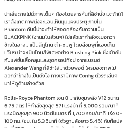
น่าเสียดายไม่มีภาพเต็มๆ ห้องโดยสารคันที่ลิซ่านั่ง แต่ถ้าให้
เราสังเกตภาพนึงจะแอบเห็นมุมแผงประตู ภายใน
Phantom คันนี้น่าจะทำให้สอดคล้องกับความเป็น
BLACKPINK (งานมโนล้วนๆ) ใช่แล้วเรากำลังจะบอกว่า
ข้างในอาจมาเป็นสีทูโทน ดำ-ชมพู โดยสีชมพูที่แอบเห็น
แว๊บๆ น่าจะเป็นโทนสีพิเศษอย่าง Blushing Pink ซึ่งเข้ากัน
กับแฟชั่นเสื้อคลุมและชุดครอปท๊อป จากแบรนด์
Alexander Wang ที่ลิซ่าใส่มาด้วยพอดี ใครมองภาพไม่
ออกว่าข้างในเป็นยังไง ทางเรามีภาพ Config ตัวรถเล่นๆ
มาให้ดูด้านล่างด้วย
Rolls-Royce Phantom เจน 8 มากับขุมพลัง V12 ขนาด
6.75 ลิตร ให้กำลังสูงสุด 571 แรงม้า ที่ 5,000 รอบ/นาที
แรงบิดสูงสุด 900 นิวตันเมตร ที่ 1,700 รอบ/นาที เร่ง 0-
100 กม./ชม. ใน 5.3 วินาที (ตัวฐานล้อยาว 5.4 วิ) กับท๊อปส