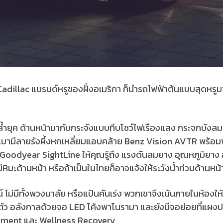
 Cadillac แบรนด์หรูของฝั่งอเมริกา ก็นำรถไฟฟ้าต้นแบบสุดหรูม
ล้ำยุค ด้านหน้ามากับกระจังแบบทึบโชว์ไฟเรืองแสง กระจกบังลม
่เบามีลายรังผึ้งหกเหลี่ยมแอบคล้าย Benz Vision AVTR พร้อมพ
 Goodyear SightLine ให้คุณรู้ถึง แรงดันลมยาง อุณหภูมิยาง 
ว่ามีหิมะด้านหน้า หรือถ้าเป็นในไทยก็อาจแจ้งให้ระวังน้ำท่วมด้านห
 ไม่มีทั้งพวงมาลัย หรือแป้นคันเร่ง พวกเขาจึงเน้นภายในห้องให้
นตัว อลังกาลด้วยจอ LED โค้งพาโนรามา และยังมีจอย่อยที่แผงปร
nment และ Wellness Recovery