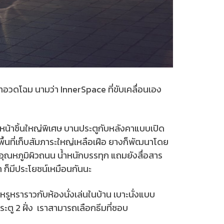
าอวดโฉม นามว่า InnerSpace ที่ขับเคลื่อนเอง
หน้าชิ้นใหญ่พิเศษ บานประตูกับหลังคาแบบเปิด
ื้นที่เก็บสัมภาระใหญ่เหลือเฝือ ยางก็พัฒนาโดย
อุณหภูมิผิวถนน น้ำหนักบรรทุก แถมยังสื่อสาร
น้า ก็มีประโยชน์เหมือนกันนะ
หรูหราราวกับห้องนั่งเล่นในบ้าน เบาะนั่งแบบ
ะตู 2 ฝั่ง เราสามารถเลือกธีมที่ชอบ