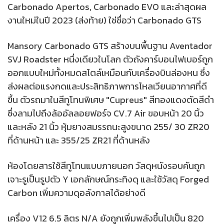
Carbonado Apertos, Carbonado EVO และล่าสุดผล
งานใหม่ในปี 2023 (ส่งท้าย) ใช่ชื่อว่า Carbonado GTS
Mansory Carbonado GTS สร้างบนพื้นฐาน Aventador
SVJ Roadster หนึ่งเดียวในโลก ตัวถังคาร์บอนไฟเบอร์ถูก
ออกแบบใหม่ทั้งหมดสไตล์เหมือนกับเครื่องบินล่องหน ซึ่ง
ส่งผลต่อแรงกดและประสิทธิภาพการไหลเวียนอากาศที่ดี
ขึ้น ตัวรถมาในสีทูโทนพิเศษ "Cupreus" สีทองแดงตัดสีดำ
ซึ่งลามไปถึงล้ออัลลอยฟอร์จ CV.7 Air ขอบหน้า 20 นิ้ว
และหลัง 21 นิ้ว หุ้มยางสมรรถนะสูงขนาด 255/ 30 ZR20
ที่ด้านหน้า และ 355/25 ZR21 ที่ด้านหลัง
ห้องโดยสารใช้สีทูโทนแบบภายนอก วัสดุหนังรอบคันถูก
เจาะรูเป็นรูปตัว Y เอกลักษณ์กระทิงดุ และใช้วัสดุ Forged
Carbon เพิ่มความดุอลังกาลได้อย่างดี
เครื่อง V12 6.5 ลิตร N/A ยังถูกเพิ่มพลังขึ้นไปเป็น 820