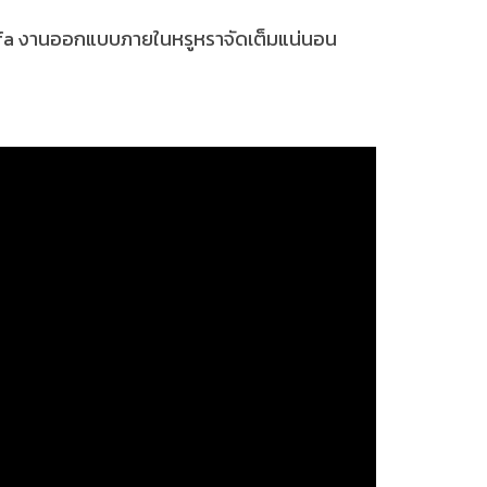
halifa งานออกแบบภายในหรูหราจัดเต็มแน่นอน