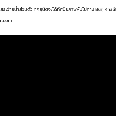
 มีสระว่ายน้ำส่วนตัว ทุกยูนิตจะได้ทัศนียภาพหันไปทาง Burj K
ar.com