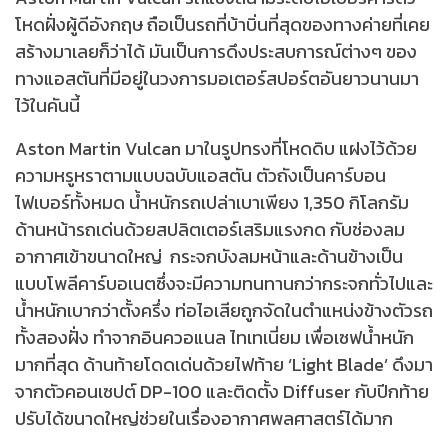
โหดฝั่งผู้ดีอังกฤษ ถือเป็นรถที่บ้าบิ่นที่สุดของทางค่ายที่เคย
สร้างมาเลยก็ว่าได้ มันเป็นการดึงประสบการณ์ต่างๆ ของ
ทางแอสตันที่มีอยู่ในวงการมอเตอร์สปอร์ตอันยาวนานมา
ไว้ในคันนี้
Aston Martin Vulcan มาในรูปทรงที่โหดดิบ แฝงไว้ด้วย
ความหรูหราตามแบบฉบับแอสตัน ตัวถังเป็นคาร์บอน
ไฟเบอร์ทั้งหมด น้ำหนักรถเปล่าเบาเพียง 1,350 กิโลกรัม
ด้านหน้ารถเด่นด้วยสปลิตเตอร์เสริมแรงกด กับช่องลม
อากาศเข้าขนาดใหญ่ กระจกบังลมหน้าและด้านข้างเป็น
แบบโพลีคาร์บอเนตซึ่งจะมีความทนทานกว่ากระจกทั่วไปและ
น้ำหนักเบากว่าตั้งครึ่ง ท่อไอเสียถูกจัดในตำแหน่งข้างตัวรถ
ทั้งสองฝั่ง ทำจากอินควอแนล ไทเทเนี่ยม เพื่อเซฟน้ำหนัก
มากที่สุด ด้านท้ายโดดเด่นด้วยไฟท้าย ‘Light Blade’ ดึงมา
จากตัวคอนเซปต์ DP-100 และติดตั้ง Diffuser กับปีกท้าย
ปรับได้ขนาดใหญ่ช่วยในเรื่องอากาศพลศาสตร์ได้มาก