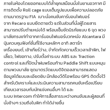
ภายในห้องโดยออกแบบได้ล้ำยุคเสมือนนั่งในยานอวกาศ มี
การติดตั้ง Roll cage แบบเต็มรูปแบบเพื่อความปลอดภัย
ตามมาตรฐาน FIA เบาะนั่งคนขับคาร์บอนไฟเบอร์
จาก Recaro แบบยึดตายตัว แต่ในส่วนที่นั่งผู้โดยสาร
สามารถปรับตำแหน่งได้ พร้อมเข็มขัดนิรภัยแบบ 6 จุด พวง
มาลัยทรงเท่ทำจากคาร์บอนไฟเบอร์บวกหนัง Alcantara มี
ปุ่มควบคุมฟังก์ชั่นที่ใช้งานหลักๆ อาทิ สตาร์ท
เครื่องยนต์, เข้าเกียร์ว่าง, จำกัดกัดความเร็วเวลาเข้าพิท, ไฟ
เลี้ยว, ไฟขอทาง, ปรับตั้งค่าระบบ ABS และ Traction
control และที่ปัดน้ำฝนพร้อมก้าน Paddle Shift แบบหมุน
ตามพวงมาลัย ชุดมาตรวัดแบบดิจิตอลสามารถแสดง
ข้อมูลได้แบบละเอียดยิบ มีกล้องวีดิโอพร้อม GPS ติดตั้งไว้
สำหรับวิเคราะห์และประมินความสามารถคนขับหรือเปรียบ
เทียบเวลารอบกับนักแข่งคนอื่นๆ ได้ และ
ระบบ Intercom ทำให้การสื่อสารระหว่างคนขับและผู้สอนที่
นั่งข้างๆ รวมถึงในพิท ทำได้ง่ายขึ้น