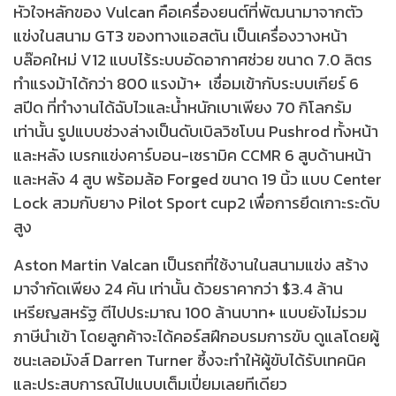
หัวใจหลักของ Vulcan คือเครื่องยนต์ที่พัฒนามาจากตัว
แข่งในสนาม GT3 ของทางแอสตัน เป็นเครื่องวางหน้า
บล๊อคใหม่ V12 แบบไร้ระบบอัดอากาศช่วย ขนาด 7.0 ลิตร
ทำแรงม้าได้กว่า 800 แรงม้า+ เชื่อมเข้ากับระบบเกียร์ 6
สปีด ที่ทำงานได้ฉับไวและน้ำหนักเบาเพียง 70 กิโลกรัม
เท่านั้น รูปแบบช่วงล่างเป็นดับเบิลวิชโบน Pushrod ทั้งหน้า
และหลัง เบรกแข่งคาร์บอน-เซรามิค CCMR 6 สูบด้านหน้า
และหลัง 4 สูบ พร้อมล้อ Forged ขนาด 19 นิ้ว แบบ Center
Lock สวมกับยาง Pilot Sport cup2 เพื่อการยึดเกาะระดับ
สูง
Aston Martin Valcan เป็นรถที่ใช้งานในสนามแข่ง สร้าง
มาจำกัดเพียง 24 คัน เท่านั้น ด้วยราคากว่า $3.4 ล้าน
เหรียญสหรัฐ ตีไปประมาณ 100 ล้านบาท+ แบบยังไม่รวม
ภาษีนำเข้า โดยลูกค้าจะได้คอร์สฝึกอบรมการขับ ดูแลโดยผู้
ชนะเลอมังส์ Darren Turner ซึ้งจะทำให้ผู้ขับได้รับเทคนิค
และประสบการณ์ไปแบบเต็มเปี่ยมเลยทีเดียว