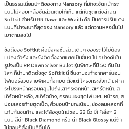
เป็นธรรมเนียมปกติของทาง Mansory ที่มักจะจัดหนักรถ
แบบไม่ค่อยเหลือชิ้นส่วนเดิมให้เห็น แต่กับชุดแต่งล่าสุด
Softkit สำหรับ RR Dawn และ Wraith ถือเป็นการปรับแต่ง
แบบที่น่าจะเบาที่สุดของ Mansory แล้ว แต่ความหล่อนั้นไม่
เบาตามลงไป
ข้อดีของ Softkit คือยังคงชิ้นส่วนเดิมๆ ของรถไว้ไม่ต้อง
แปลงตัวถัง และยังติดตั้งง่ายแยกเป็นชิ้นๆ ไป อย่างคันใน
รูปจะเป็น RR Dawn Silver Bullet รุ่นพิเศษ ที่มี 50 คัน ใน
โลก ก็นำมาติดตั้งชุด Softkit นี้ ชิ้นงานจะทำจากคาร์บอน
ไฟเบอร์ลวดลายพิเศษทั้งหมด ตั้งแต่ โครงกระจังหน้า, ฝาก
ระโปรงหน้าครอบคลุมไปถึงเสากระจกหน้า, สเกิร์ตหน้า, ส
เกิร์ตหน้าหลัง, สเกิร์ตข้าง, กรอบแผงชุดไฟ DRL หน้ารถ, ส
ปอยเลอร์ท้ายตูดเป็ด, คิ้วขอบป้ายทะเบียน, ช่องลมหลอกที่
แก้มกันชนท้าย และได้ล้อชุดใหม่ขอบ 22 นิ้ว มีให้เลือก 2
แบบ สีดำ Black Diamond หรือ ดำ Black Glossy แต่ถ้า
ไม่ชอบก็สั่งเป็นสีอื่นได้