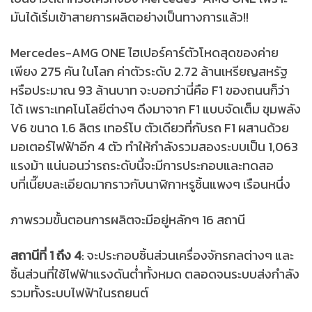
มันได้เริ่มเข้าสายการผลิตอย่างเป็นทางการแล้ว!!
Mercedes-AMG ONE ไฮเปอร์คาร์ตัวโหดสุดของค่าย
เพียง 275 คัน ในโลก ค่าตัวระดับ 2.72 ล้านเหรียญสหรัฐ
หรือประมาณ 93 ล้านบาท จะบอกว่านี่คือ F1 ของถนนก็ว่า
ได้ เพราะเทคโนโลยีต่างๆ ดึงมาจาก F1 แบบจัดเต็ม ขุมพลัง
V6 ขนาด 1.6 ลิตร เทอร์โบ ตัวเดียวที่กับรถ F1 ผสานด้วย
มอเตอร์ไฟฟ้าอีก 4 ตัว ทำให้กำลังรวมสองระบบเป็น 1,063
แรงม้า แน่นอนว่ารถระดับนี้จะมีการประกอบและทดสอ
บที่เนี๊ยบละเอียดมากราวกับนาฬิกาหรูชิ้นแพงๆ เรือนหนึ่ง
ภาพรวมขั้นตอนการผลิตจะมีอยู่หลักๆ 16 สถานี
สถานีที่ 1 ถึง 4
: จะประกอบชิ้นส่วนเครื่องจักรกลต่างๆ และ
ชิ้นส่วนที่ใช้ไฟฟ้าแรงดันต่ำทั้งหมด ตลอดจนระบบส่งกำลัง
รวมทั้งระบบไฟฟ้าในรถยนต์