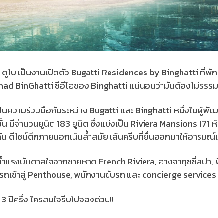
ไบ เป็นงานเปิดตัว Bugatti Residences by Binghatti ที่พั
d BinGhatti ซีอีโอของ Binghatti แน่นอนว่ามันต้องไม่ธรร
ความร่วมมือกันระหว่าง Bugatti และ Binghatti หนึ่งในผู้พัฒ
 ชั้น มีจำนวนยูนิต 183 ยูนิต ซึ่งแบ่งเป็น Riviera Mansions 1
 ดีไซน์ตึกภายนอกเน้นล้ำสมัย เส้นครีบที่ยื่นออกมาให้อารมณ์เ
้ำแรงบันดาลใจจากชายหาด French Riviera, อ่างจากุซซี่สปา, 
ับรถเข้าสู่ Penthouse, พนักงานขับรถ และ concierge servic
 ปีครึ่ง ใครสนใจรีบไปจองด่วน!!