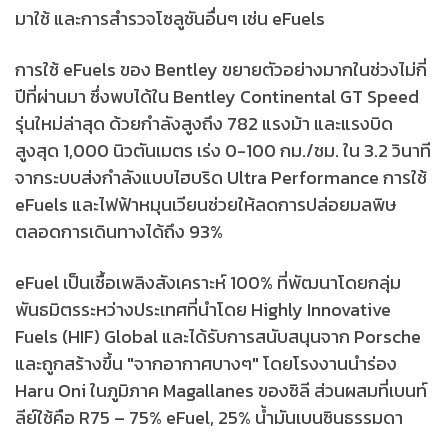
มาใช้ และการสำรวจโซลูชันอื่นๆ เช่น eFuels
การใช้ eFuels ของ Bentley ขยายตัวอย่างมากในช่วงไม่กี่
ปีที่ผ่านมา ซึ่งพบได้ใน Bentley Continental GT Speed ​​
รุ่นใหม่ล่าสุด ด้วยกำลังสูงถึง 782 แรงม้า และแรงบิด
สูงสุด 1,000 นิวตันเมตร เร่ง 0-100 กม./ชม. ใน 3.2 วินาที
จากระบบส่งกำลังแบบไฮบริด Ultra Performance การใช้
eFuels และไฟฟ้าหมุนเวียนช่วยให้ลดการปล่อยมลพิษ
ตลอดการเดินทางได้ถึง 93%
eFuel เป็นเชื้อเพลิงสังเคราะห์ 100% ที่พัฒนาโดยกลุ่ม
พันธมิตรระหว่างประเทศที่นำโดย Highly Innovative
Fuels (HIF) Global และได้รับการสนับสนุนจาก Porsche
และถูกสร้างขึ้น "จากอากาศบางๆ" โดยโรงงานนำร่อง
Haru Oni ​​ในภูมิภาค Magallanes ของชิลี ส่วนผสมที่เบนท์
ลีย์ใช้คือ R75 – 75% eFuel, 25% น้ำมันเบนซินธรรมดา