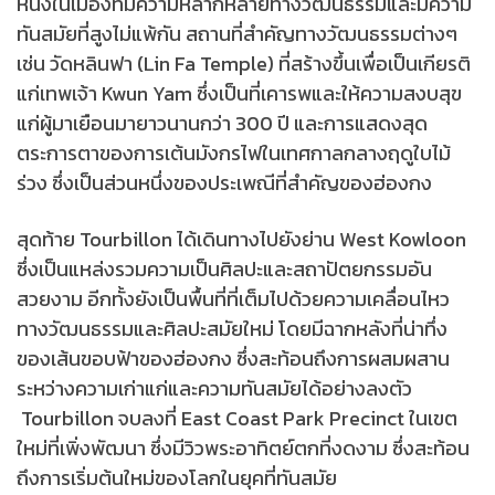
หนึ่งในเมืองที่มีความหลากหลายทางวัฒนธรรมและมีความ
ทันสมัยที่สูงไม่แพ้กัน สถานที่สำคัญทางวัฒนธรรมต่างๆ
เช่น วัดหลินฟา (Lin Fa Temple) ที่สร้างขึ้นเพื่อเป็นเกียรติ
แก่เทพเจ้า Kwun Yam ซึ่งเป็นที่เคารพและให้ความสงบสุข
แก่ผู้มาเยือนมายาวนานกว่า 300 ปี และการแสดงสุด
ตระการตาของการเต้นมังกรไฟในเทศกาลกลางฤดูใบไม้
ร่วง ซึ่งเป็นส่วนหนึ่งของประเพณีที่สำคัญของฮ่องกง
สุดท้าย Tourbillon ได้เดินทางไปยังย่าน West Kowloon
ซึ่งเป็นแหล่งรวมความเป็นศิลปะและสถาปัตยกรรมอัน
สวยงาม อีกทั้งยังเป็นพื้นที่ที่เต็มไปด้วยความเคลื่อนไหว
ทางวัฒนธรรมและศิลปะสมัยใหม่ โดยมีฉากหลังที่น่าทึ่ง
ของเส้นขอบฟ้าของฮ่องกง ซึ่งสะท้อนถึงการผสมผสาน
ระหว่างความเก่าแก่และความทันสมัยได้อย่างลงตัว
Tourbillon จบลงที่ East Coast Park Precinct ในเขต
ใหม่ที่เพิ่งพัฒนา ซึ่งมีวิวพระอาทิตย์ตกที่งดงาม ซึ่งสะท้อน
ถึงการเริ่มต้นใหม่ของโลกในยุคที่ทันสมัย