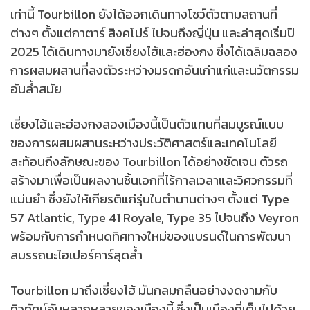
เท่านี้ Tourbillon ยังได้ออกเดินทางโชว์ตัวตามสถานที่
ต่างๆ ตั้งแต่กาตาร์ สิงคโปร์ ไปจนถึงญี่ปุ่น และล่าสุดเริ่มปี
2025 ได้เดินทางมายังเซี่ยงไฮ้และฮ่องกง ซึ่งได้เฉลิมฉลอง
การผสมผสานที่ลงตัวระหว่างมรดกอันเก่าแก่และนวัตกรรม
อันล้ำสมัย
เซี่ยงไฮ้และฮ่องกงสองเมืองนี้เป็นตัวแทนที่สมบูรณ์แบบ
ของการผสมผสานระหว่างประวัติศาสตร์และเทคโนโลยี
สะท้อนถึงลักษณะของ Tourbillon ได้อย่างชัดเจน ตัวรถ
สร้างมาเพื่อเป็นผลงานชิ้นเอกที่ไร้กาลเวลาและวิศวกรรมที่
แม่นยำ ซึ่งยังให้เกียรติแก่รุ่นในตำนานต่างๆ ตั้งแต่ Type
57 Atlantic, Type 41 Royale, Type 35 ไปจนถึง Veyron
พร้อมกับการกำหนดทิศทางใหม่ของแบรนด์ในการพัฒนา
สมรรถนะไฮเปอร์คาร์สุดล้ำ
Tourbillon มาถึงเซี่ยงไฮ้ มันกลมกลืนอย่างงดงามกับ
ทิวทัศน์อันหลากหลายของเมืองนี้ ซึ่งเป็นเมืองที่เต็มไปด้วย