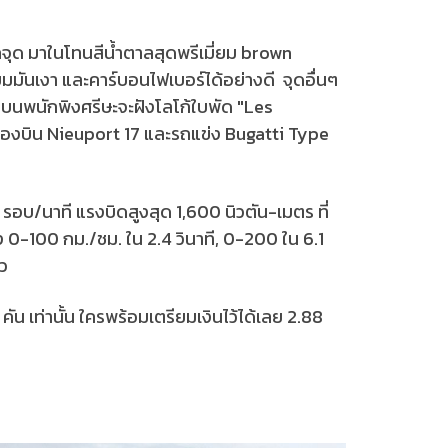
กจุด มาในโทนสีน้ำตาลสุดพรีเมี่ยม brown
นียมมันเงา และคาร์บอนไฟเบอร์ได้อย่างดี จุดอื่นๆ
่งบนพนักพิงศรีษะจะฝังโลโก้ใบพัด "Les
รื่องบิน Nieuport 17 และรถแข่ง Bugatti Type
0 รอบ/นาที แรงบิดสูงสุด 1,600 นิวตัน-เมตร ที่
 0-100 กม./ชม. ใน 2.4 วินาที, 0-200 ใน 6.1
ยว
 เท่านั้น ใครพร้อมเตรียมเงินไว้ได้เลย 2.88