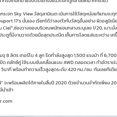
้าทรงเกือกม้าแบบตระแกรงแนวตั้งที่ดูคลาสสิคมากทีเดียว
ากระจก Sky View วัสดุลามิเนต เน้นการใช้วัสดุหนังแท้แทบจะทุ
uport 17’s นั่นเอง เรียกได้ว่าลงตัวกับวัสดุอื่นอย่าง ผิวอลูมิเ
 du Ciel",ช่องวางของบริเวณพนักแขนกลางระบุเลข 1/20, เบาะนั
ประตูที่มีงานวาดด้วยมือสุดประณีต เห็นการโลดแล่นระหว่าง เค
จุ 8 ลิตร เทอร์โบ 4 ลูก รีดกำลังสูงสุด 1,500 แรงม้า ที่ 6,70
ีด คลัทซ์คู่ ใช้ระบบขับเคลื่อนแบบ AWD ตลอดเวลา ทำอัตราเร่ง
6 วินาที พร้อมทำความเร็วสูงสุดระดับ 420 กม./ชม. กันเลยทีเดี
จะพร้อมผลิตได้ภายในสิ้นปี 2020 ด้วยจำนวนจำกัดเพียง 20 คัน
ีนำเข้า
ar.com