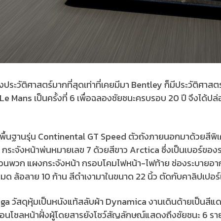
ะวัติศาสตร์มากที่สุดเท่าที่เคยมีมา Bentley ก็มีประวัติศาสตร์ท
Le Mans เป็นครั้งที่ 6 เพื่อฉลองชัยชนะครบรอบ 20 ปี จึงได้ป
ื้นฐานรุ่น Continental GT Speed ตัวถังภายนอกมาด้วยสีพิเ
ระจังหน้าพ่นหมายเลข 7 ด้วยสีขาว Arctica ซึ่งเป็นเบอร์ของ
นส่วนพวก แผงกระจังหน้า กรอบโคมไฟหน้า-ไฟท้าย ช่องระบายอา
งหมด ล้อลาย 10 ก้าน สีดำเงามาในขนาด 22 นิ้ว ตัดกับคาลิปเปอ
ga วัสดุหุ้มเป็นหนังแท้สลับผ้า Dynamica งานเดินด้ายเป็นส
นโซลหน้าฝั่งผู้โดยสารยังโชว์สัญลักษณ์แสดงถึงชัยชนะ 6 รา