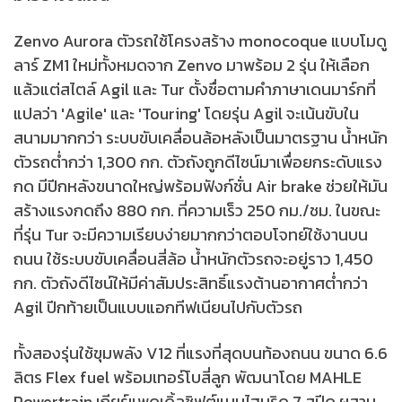
Zenvo Aurora ตัวรถใช้โครงสร้าง monocoque แบบโมดู
ลาร์ ZM1 ใหม่ทั้งหมดจาก Zenvo มาพร้อม 2 รุ่น ให้เลือก
แล้วแต่สไตล์ Agil และ Tur ตั้งชื่อตามคำภาษาเดนมาร์กที่
แปลว่า 'Agile' และ 'Touring' โดยรุ่น Agil จะเน้นขับใน
สนามมากกว่า ระบบขับเคลื่อนล้อหลังเป็นมาตรฐาน น้ำหนัก
ตัวรถต่ำกว่า 1,300 กก. ตัวถังถูกดีไซน์มาเพื่อยกระดับแรง
กด มีปีกหลังขนาดใหญ่พร้อมฟังก์ชั่น Air brake ช่วยให้มัน
สร้างแรงกดถึง 880 กก. ที่ความเร็ว 250 กม./ชม. ในขณะ
ที่รุ่น Tur จะมีความเรียบง่ายมากกว่าตอบโจทย์ใช้งานบน
ถนน ใช้ระบบขับเคลื่อนสี่ล้อ น้ำหนักตัวรถจะอยู่ราว 1,450
กก. ตัวถังดีไซน์ให้มีค่าสัมประสิทธิ์แรงต้านอากาศต่ำกว่า
Agil ปีกท้ายเป็นแบบแอกทีฟเนียนไปกับตัวรถ
ทั้งสองรุ่นใช้ขุมพลัง V12 ที่แรงที่สุดบนท้องถนน ขนาด 6.6
ลิตร Flex fuel พร้อมเทอร์โบสี่ลูก พัฒนาโดย MAHLE
Powertrain เกียร์แพดเดิ้ลชิฟต์แบบไฮบริด 7 สปีด ผสาน